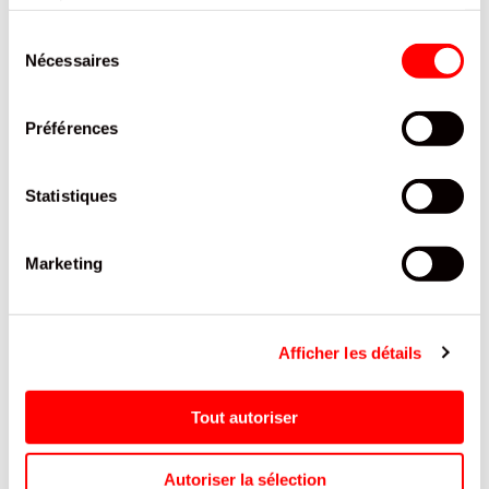
services.
PRODUITS QUI POURRAIENT VOUS
Sélection
INTERESSER
Nécessaires
du
consentement
Préférences
Statistiques
Marketing
E
LUTTI BUBBLIZZ 300G
TARTE POMMES ETUI 300 G
Afficher les détails
/ 10
Tout autoriser
Autoriser la sélection