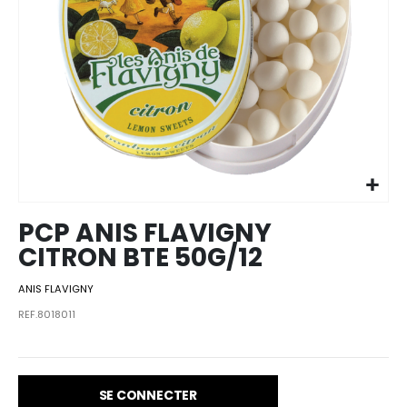
Skip to
the
beginning
of the
images
PCP ANIS FLAVIGNY
gallery
CITRON BTE 50G/12
ANIS FLAVIGNY
REF.8018011
SE CONNECTER