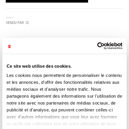
VENDU PAR: 12
INFORMATION
Un bonbon au goût frais et citronné, tout comme le
Ce site web utilise des cookies.
décor ensoleillé de la boite. Évoquant tour à tour
l’enfance de nos bergers et le fruit de leur amour, deux
Les cookies nous permettent de personnaliser le contenu
enfants s’en vont, tout sourire, courir la campagne,
heureux et confiants, à la découverte du monde...
et les annonces, d'offrir des fonctionnalités relatives aux
comme les jeunes oiseaux, dans le ciel couleur citron, qui
médias sociaux et d'analyser notre trafic. Nous
vivent eux aussi leur premier grand voyage.
partageons également des informations sur l'utilisation de
notre site avec nos partenaires de médias sociaux, de
CARACTÉRISTIQUES
publicité et d'analyse, qui peuvent combiner celles-ci
avec d'autres informations que vous leur avez fournies
DOCUMENTATION
ou qu'ils ont collectées lors de votre utilisation de leurs