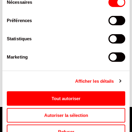
Nécessaires
du
consentement
Préférences
Statistiques
Marketing
T
BONBON FRAISOO BOOL'S
CHUPA CHUPS UNICORN
SACHET 100G /18
EGGS 10X BOUTEILLE
Afficher les détails
Tout autoriser
Autoriser la sélection
Refuser