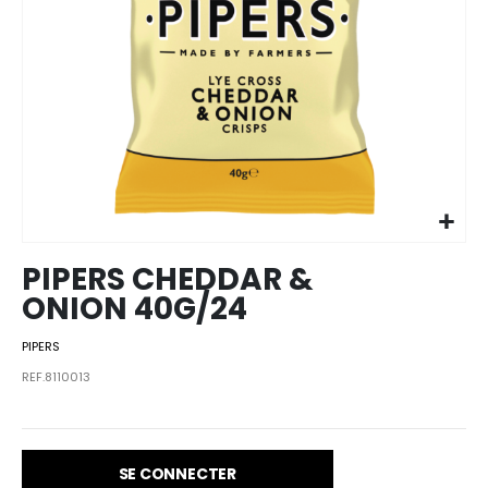
Skip to
the
beginning
of the
images
PIPERS CHEDDAR &
gallery
ONION 40G/24
PIPERS
REF.8110013
SE CONNECTER