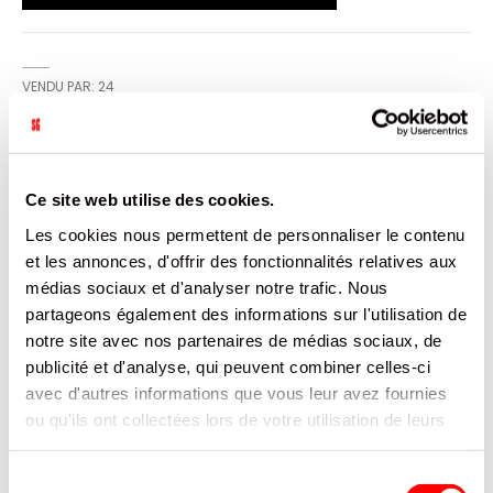
VENDU PAR: 24
INFORMATION
Ce site web utilise des cookies.
Les cookies nous permettent de personnaliser le contenu
PIPERS CHEDDAR & ONION 40G/24
et les annonces, d'offrir des fonctionnalités relatives aux
médias sociaux et d'analyser notre trafic. Nous
CARACTÉRISTIQUES
partageons également des informations sur l'utilisation de
notre site avec nos partenaires de médias sociaux, de
DOCUMENTATION
publicité et d'analyse, qui peuvent combiner celles-ci
avec d'autres informations que vous leur avez fournies
PRODUITS QUI POURRAIENT VOUS
ou qu'ils ont collectées lors de votre utilisation de leurs
INTERESSER
services.
Sélection