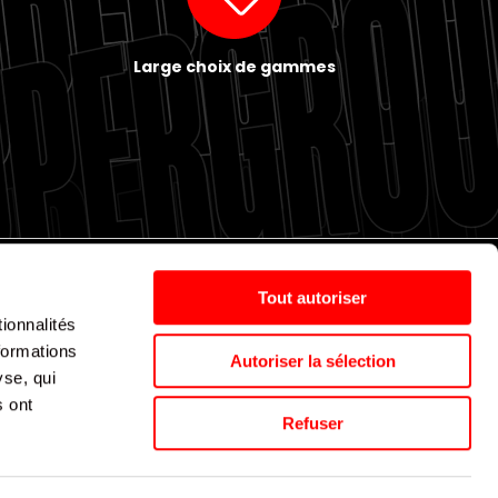
Large choix de gammes
Tout autoriser
ionnalités
Politique de cookies
Nos agences
Espace presse
formations
Autoriser la sélection
yse, qui
s ont
Supergroup © 2024. All Rights Reserved
Refuser