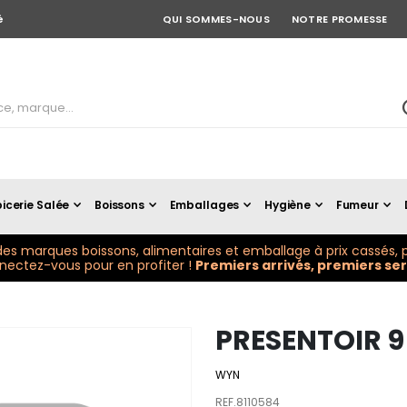
é
QUI SOMMES-NOUS
NOTRE PROMESSE
icerie Salée
Boissons
Emballages
Hygiène
Fumeur
es marques boissons, alimentaires et emballage à prix cassés, p
ectez-vous pour en profiter !
Premiers arrivés, premiers serv
PRESENTOIR 
WYN
REF.8110584