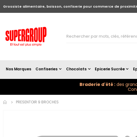
Grossiste alimentaire, boisson, confiserie pour commerce de proximit
Nos Marques
Confiseries
Chocolats
Epicerie Sucrée
Ep
Braderie d'été :
des grand
Conn
Skip to
PRESENTOIR 9 BROCHES
the
end of
the
images
gallery