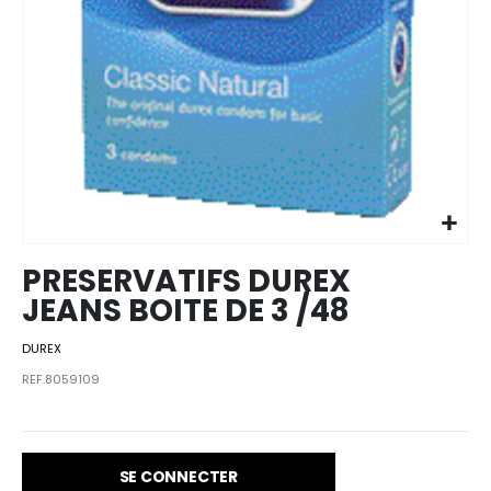
Skip to
the
beginning
of the
images
PRESERVATIFS DUREX
gallery
JEANS BOITE DE 3 /48
DUREX
REF.8059109
SE CONNECTER