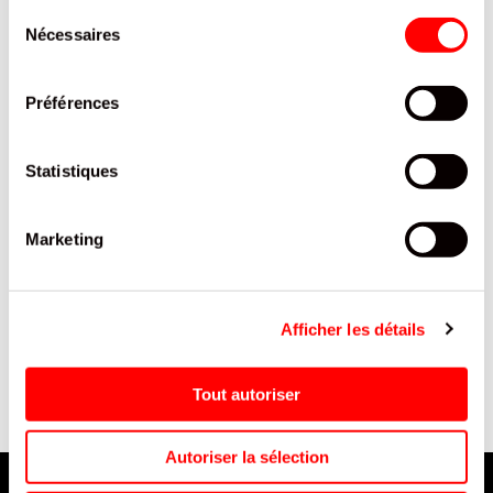
Sélection
Nécessaires
du
consentement
Préférences
Statistiques
Marketing
OLIVES FARCIES PIMENT
LIQUIDE DE RINCAGE LAVE
JOLCA BOITE METAL 300 G
VAISSELLE N°40 DIPP BIDON
/ 12
10L
Afficher les détails
Tout autoriser
Autoriser la sélection