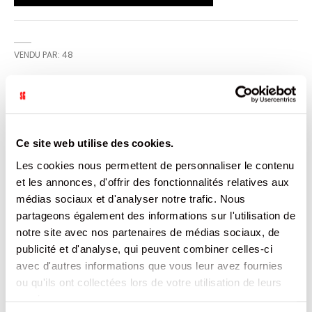
VENDU PAR: 48
INFORMATION
Ce site web utilise des cookies.
Taille standard (diamètre moyen : 56 mm), préservatifs
en latex lubrifiés au silicone. Forme profilée et réservoir.
Les cookies nous permettent de personnaliser le contenu
Qualité Durex : Testé électroniquement à 100 %, cinq tests
et les annonces, d'offrir des fonctionnalités relatives aux
de qualité sont réalisés sur chaque lot
médias sociaux et d'analyser notre trafic. Nous
partageons également des informations sur l'utilisation de
CARACTÉRISTIQUES
notre site avec nos partenaires de médias sociaux, de
publicité et d'analyse, qui peuvent combiner celles-ci
DOCUMENTATION
avec d'autres informations que vous leur avez fournies
ou qu'ils ont collectées lors de votre utilisation de leurs
PRODUITS QUI POURRAIENT VOUS
services.
INTERESSER