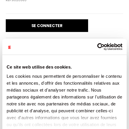
SE CONNECTER
VENDU PAR: 20
Ce site web utilise des cookies.
INFORMATION
Les cookies nous permettent de personnaliser le contenu
et les annonces, d'offrir des fonctionnalités relatives aux
médias sociaux et d'analyser notre trafic. Nous
Biscuits fourrés (35 %) parfum chocolat.
partageons également des informations sur l'utilisation de
notre site avec nos partenaires de médias sociaux, de
CARACTÉRISTIQUES
publicité et d'analyse, qui peuvent combiner celles-ci
avec d'autres informations que vous leur avez fournies
DOCUMENTATION
ou qu'ils ont collectées lors de votre utilisation de leurs