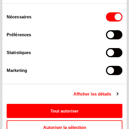
services.
PRODUITS QUI POURRAIENT VOUS
Sélection
INTERESSER
Nécessaires
du
consentement
Préférences
Statistiques
Marketing
G
TROPICO - ORANGE
TWIX TRIPACK BARRE
Afficher les détails
ANANAS - PET - 40 CL
CHOCO 150G/36
Tout autoriser
Autoriser la sélection