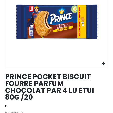
Skip to
the
beginning
of the
images
PRINCE POCKET BISCUIT
gallery
FOURRE PARFUM
CHOCOLAT PAR 4 LU ETUI
80G /20
LU
REF.8020583