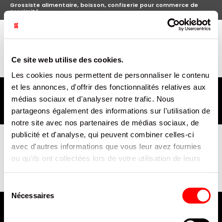
Grossiste alimentaire, boisson, confiserie pour commerce de
proximité
arti
0
Bienvenue
Se connecter
Cart
Toggle
Nav
Ce site web utilise des cookies.
Les cookies nous permettent de personnaliser le contenu
Braderie d'été :
des grandes marques boissons,
et les annonces, d'offrir des fonctionnalités relatives aux
alimentaires et emballage à prix cassés, pouvant aller
médias sociaux et d'analyser notre trafic. Nous
jusqu'à -70% !
Connectez-vous pour en profiter !
Premiers arrivés,
partageons également des informations sur l'utilisation de
premiers servis !
notre site avec nos partenaires de médias sociaux, de
publicité et d'analyse, qui peuvent combiner celles-ci
Nous ne pouvons pas trouver des produits
avec d'autres informations que vous leur avez fournies
correspondant à la sélection.
ou qu'ils ont collectées lors de votre utilisation de leurs
services.
Sélection
Nécessaires
du
consentement