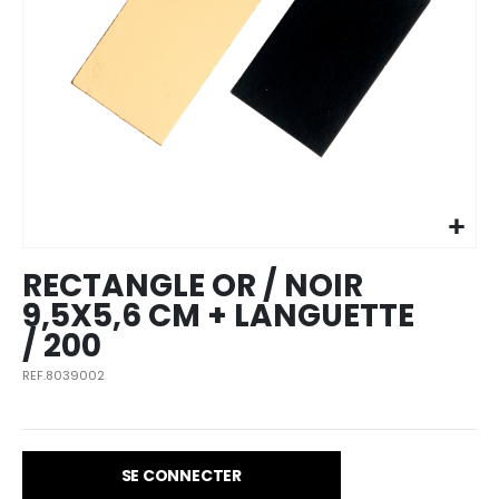
Skip to
the
beginning
of the
images
RECTANGLE OR / NOIR
gallery
9,5X5,6 CM + LANGUETTE
/ 200
REF.8039002
SE CONNECTER