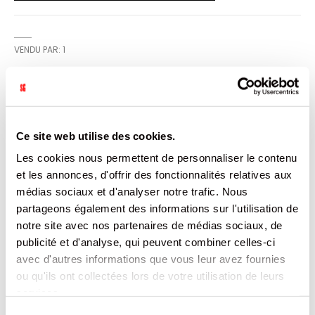
VENDU PAR: 1
INFORMATION
Ce site web utilise des cookies.
Support rectangle en carton double face or/noir.
Les cookies nous permettent de personnaliser le contenu
Ingraissable,lisse et brillant de haute qualité. Fonctionnel :
du dressage du gâteau jusqu'au plat du consommateur.
et les annonces, d'offrir des fonctionnalités relatives aux
médias sociaux et d'analyser notre trafic. Nous
CARACTÉRISTIQUES
partageons également des informations sur l'utilisation de
notre site avec nos partenaires de médias sociaux, de
DOCUMENTATION
publicité et d'analyse, qui peuvent combiner celles-ci
avec d'autres informations que vous leur avez fournies
ou qu'ils ont collectées lors de votre utilisation de leurs
PRODUITS QUI POURRAIENT VOUS
services.
INTERESSER
Sélection