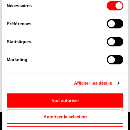
Nécessaires
du
consentement
Préférences
Statistiques
Marketing
E
SOLIS TOMATE FRITO
TOOVAP RECHAR PRE-REMP
BOCAL 360G/15
PASTEQUE 1%/10
Afficher les détails
Tout autoriser
Autoriser la sélection