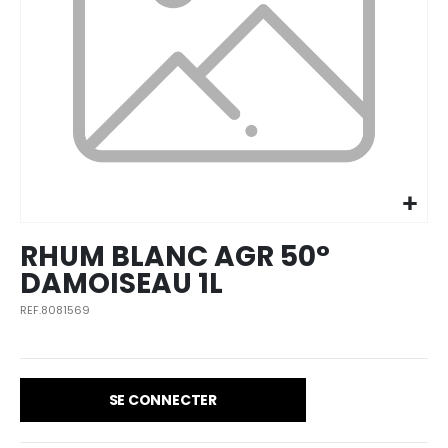
Skip to
the
beginning
of the
images
RHUM BLANC AGR 50°
gallery
DAMOISEAU 1L
REF.8081569
SE CONNECTER