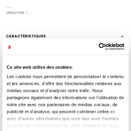
VENDU PAR: 1
CARACTÉRISTIQUES
Plus
3290370000015
d’informations
1
France
Ce site web utilise des cookies.
Non
Les cookies nous permettent de personnaliser le contenu
1
50
et les annonces, d'offrir des fonctionnalités relatives aux
1440
médias sociaux et d'analyser notre trafic. Nous
1000
partageons également des informations sur l'utilisation de
BOUTEILLE
notre site avec nos partenaires de médias sociaux, de
2.08
publicité et d'analyse, qui peuvent combiner celles-ci
avec d'autres informations que vous leur avez fournies
DOCUMENTATION
ou qu'ils ont collectées lors de votre utilisation de leurs