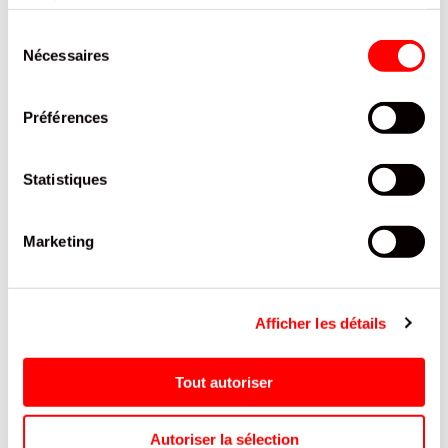
services.
PRODUITS QUI POURRAIENT VOUS
Sélection
INTERESSER
Nécessaires
du
consentement
Préférences
Statistiques
Marketing
DR SOUR POPPING CANDY
CRUNCH CHOCOLAT LAIT
Afficher les détails
POMME BTE/20
CEREALE CRUNCH TABLETTE
100G /20
Tout autoriser
Autoriser la sélection