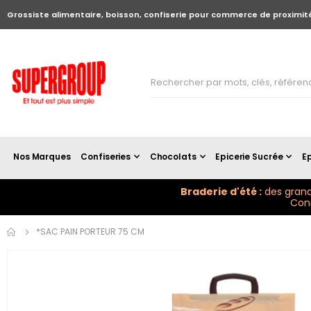
Grossiste alimentaire, boisson, confiserie pour commerce de proximit
Nos Marques
Confiseries
Chocolats
Epicerie Sucrée
Ep
Braderie d'été :
des grand
Conn
Skip to
*SAC PAIN PORTEUR 75 CM
the
end of
the
images
gallery