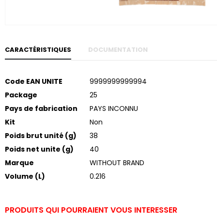
Skip to
the
beginning
of the
images
gallery
CARACTÉRISTIQUES
DOCUMENTATION
Plus
Code EAN UNITE
9999999999994
d’informations
Package
25
Pays de fabrication
PAYS INCONNU
Kit
Non
Poids brut unité (g)
38
Poids net unite (g)
40
Marque
WITHOUT BRAND
Volume (L)
0.216
PRODUITS QUI POURRAIENT VOUS INTERESSER