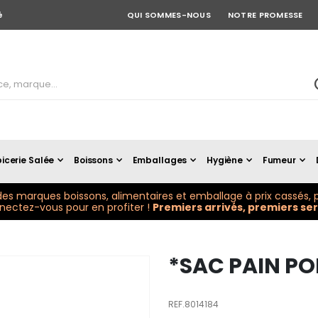
é
QUI SOMMES-NOUS
NOTRE PROMESSE
icerie Salée
Boissons
Emballages
Hygiène
Fumeur
es marques boissons, alimentaires et emballage à prix cassés, p
ectez-vous pour en profiter !
Premiers arrivés, premiers serv
*SAC PAIN PO
REF.8014184