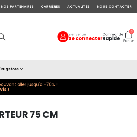
NOS PARTENAIRES
CARRIÈRES
ACTUALITÉS
NOUS CONTACTER
art
0
Bienvenue
Commande
Se connecter
Rapide
Cart
Panier
Drugstore
ouvant aller jusqu'à -70% !
is !
RTEUR 75 CM