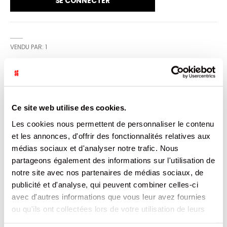
SE CONNECTER
VENDU PAR: 1
INFORMATION
Ce site web utilise des cookies.
Sacs à pain transparents en polyéthylène 50µ . Ce sac
Les cookies nous permettent de personnaliser le contenu
répond à l'exigence des clients et permet une meilleure
conservation des pains , qu'ils soient tranché ou non.
et les annonces, d'offrir des fonctionnalités relatives aux
Liasse de 100 sacs, 10 liasses par carton.
médias sociaux et d'analyser notre trafic. Nous
partageons également des informations sur l'utilisation de
CARACTÉRISTIQUES
notre site avec nos partenaires de médias sociaux, de
publicité et d'analyse, qui peuvent combiner celles-ci
DOCUMENTATION
avec d'autres informations que vous leur avez fournies
ou qu'ils ont collectées lors de votre utilisation de leurs
services.
PRODUITS QUI POURRAIENT VOUS