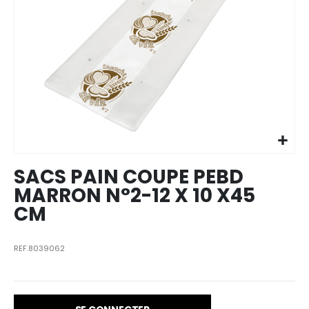
Skip to
the
beginning
of the
images
SACS PAIN COUPE PEBD
gallery
MARRON N°2-12 X 10 X45
CM
REF.8039062