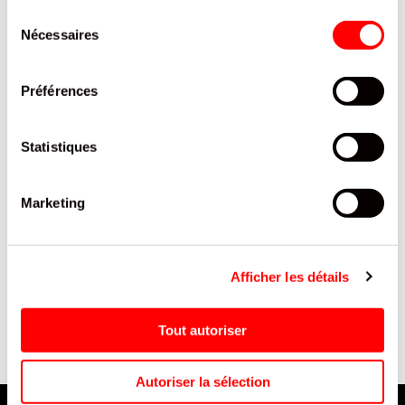
INTERESSER
Sélection
Nécessaires
du
consentement
Préférences
Statistiques
Marketing
N
BARRE MILKA CHOCOLAT
ROND FESTONNÉ BLANC
LAIT MILKA BARRE 45G /30
DIAM 19 CM / 250
Afficher les détails
Tout autoriser
Autoriser la sélection