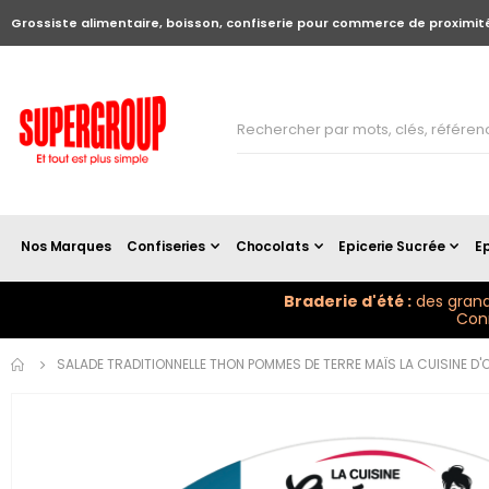
Grossiste alimentaire, boisson, confiserie pour commerce de proximit
Nos Marques
Confiseries
Chocolats
Epicerie Sucrée
Ep
Braderie d'été :
des grand
Conn
Skip to
SALADE TRADITIONNELLE THON POMMES DE TERRE MAÏS LA CUISINE D
the
end of
the
images
gallery