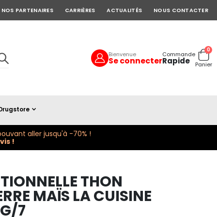
NOS PARTENAIRES
CARRIÈRES
ACTUALITÉS
NOUS CONTACTER
art
0
Bienvenue
Commande
Se connecter
Rapide
Cart
Panier
Drugstore
ouvant aller jusqu'à -70% !
is !
ITIONNELLE THON
RRE MAÏS LA CUISINE
0G/7