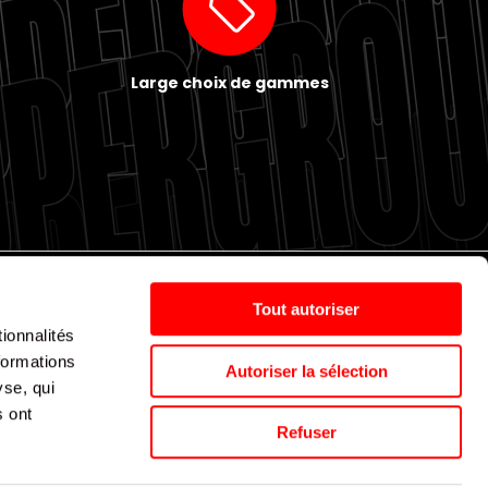
Large choix de gammes
Tout autoriser
ionnalités
Politique de cookies
Nos agences
Espace presse
formations
Autoriser la sélection
yse, qui
s ont
Supergroup © 2024. All Rights Reserved
Refuser