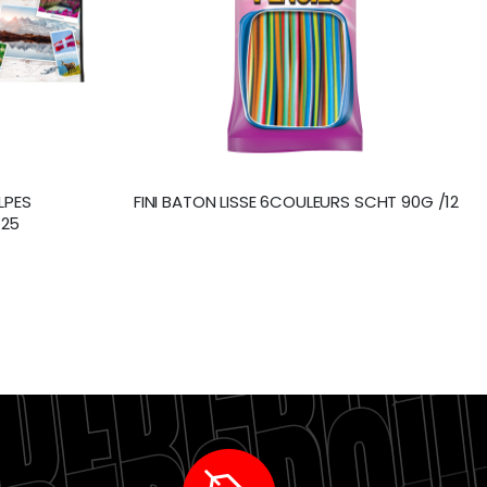
LPES
FINI BATON LISSE 6COULEURS SCHT 90G /12
125