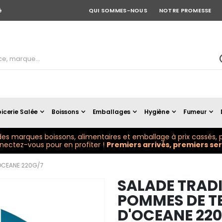
é
QUI SOMMES-NOUS
NOTRE PROMESSE
icerie Salée
Boissons
Emballages
Hygiène
Fumeur
es marques boissons, alimentaires et emballage à prix cassés, p
ectez-vous pour en profiter !
Premiers arrivés, premiers serv
'OCEANE 220G/7
SALADE TRAD
POMMES DE TE
D'OCEANE 22