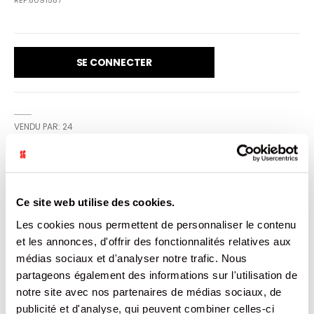
SE CONNECTER
VENDU PAR: 24
INFORMATION
Ce site web utilise des cookies.
Les cookies nous permettent de personnaliser le contenu
Démarquez-vous en proposant Sanpellegrino aux fruits à
vos clients ! De l'eau pétillante, une forte teneur en jus
et les annonces, d'offrir des fonctionnalités relatives aux
d'agrumes mûris au soleil et récoltés principalement à la
médias sociaux et d'analyser notre trafic. Nous
main, pas de conservateur ajouté... des ingrédients
phares pour une recette inédite qui se cache derrière
partageons également des informations sur l'utilisation de
cette canette au look délicieusement coloré !
notre site avec nos partenaires de médias sociaux, de
Sanpellegrino Limonata s'intègre facilement dans vos
formules menu.
publicité et d'analyse, qui peuvent combiner celles-ci