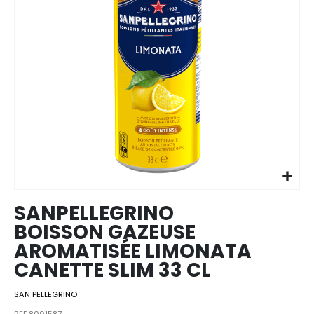
Skip to
the
beginning
of the
images
SANPELLEGRINO
gallery
BOISSON GAZEUSE
AROMATISÉE LIMONATA
CANETTE SLIM 33 CL
SAN PELLEGRINO
REF.8091587