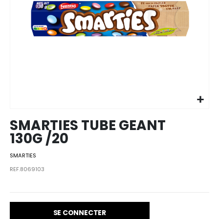
Skip to
the
beginning
of the
images
SMARTIES TUBE GEANT
gallery
130G /20
SMARTIES
REF.8069103
SE CONNECTER