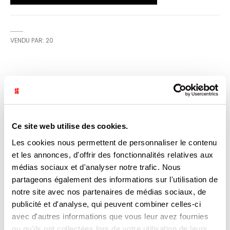
VENDU PAR: 20
INFORMATION
SMARTIES® vous accompagne depuis 1937 avec ses billes
multicolores au bon goût de chocolat pour faire plaisir à
Ce site web utilise des cookies.
vos enfants comme à toute la famille ! Composés de
chocolat au pur beurre de cacao, ces petites billes
Les cookies nous permettent de personnaliser le contenu
craquantes contiennent jusqu'à 65% de chocolat au lait
et se présentent sous huit couleurs différentes. Les
et les annonces, d'offrir des fonctionnalités relatives aux
couleurs de SMARTIES® sont d'origine naturelle et
médias sociaux et d'analyser notre trafic. Nous
proviennent d'un mélange de concentrés de fruits et de
plantes. Existe en plusieurs formats.
partageons également des informations sur l'utilisation de
notre site avec nos partenaires de médias sociaux, de
CARACTÉRISTIQUES
publicité et d'analyse, qui peuvent combiner celles-ci
avec d'autres informations que vous leur avez fournies
DOCUMENTATION
ou qu'ils ont collectées lors de votre utilisation de leurs