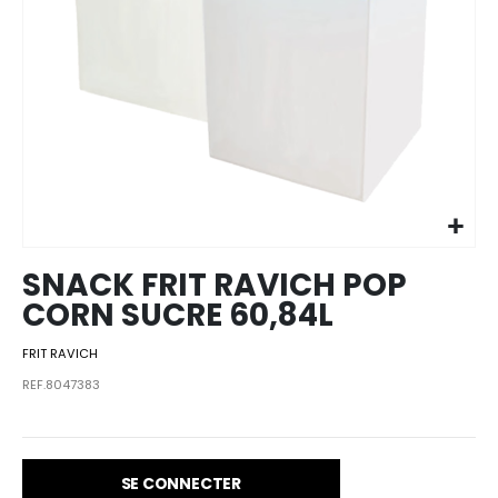
Skip to
the
beginning
of the
images
SNACK FRIT RAVICH POP
gallery
CORN SUCRE 60,84L
FRIT RAVICH
REF.8047383
SE CONNECTER