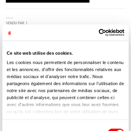
VENDU PAR: 1
INFORMATION
Ce site web utilise des cookies.
Les cookies nous permettent de personnaliser le contenu
POP-CORN DE MAÏS SUCRÉS
et les annonces, d'offrir des fonctionnalités relatives aux
médias sociaux et d'analyser notre trafic. Nous
CARACTÉRISTIQUES
partageons également des informations sur l'utilisation de
notre site avec nos partenaires de médias sociaux, de
DOCUMENTATION
publicité et d'analyse, qui peuvent combiner celles-ci
avec d'autres informations que vous leur avez fournies
PRODUITS QUI POURRAIENT VOUS
ou qu'ils ont collectées lors de votre utilisation de leurs
INTERESSER
services.
Sélection