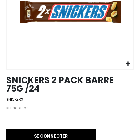
Skip to
the
beginning
of the
images
SNICKERS 2 PACK BARRE
gallery
75G /24
SNICKERS
REF.8001900
SE CONNECTER