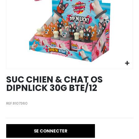
Skip to
the
beginning
of the
images
SUC CHIEN & CHAT OS
gallery
DIPNLICK 30G BTE/12
REF.8107360
SE CONNECTER