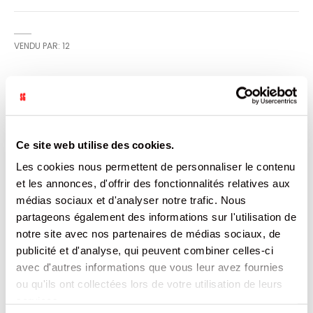
VENDU PAR: 12
INFORMATION
Un duo gourmand et fun ! Le Dog’n Bone de Togolo & Us
Ce site web utilise des cookies.
combine un bonbon en forme d’os avec une tête de
Les cookies nous permettent de personnaliser le contenu
chien et un gel sucré à la fraise. Une confiserie Baby
Délice ludique et originale, qui séduit par son design
et les annonces, d'offrir des fonctionnalités relatives aux
unique et sa double texture.
médias sociaux et d'analyser notre trafic. Nous
partageons également des informations sur l'utilisation de
CARACTÉRISTIQUES
notre site avec nos partenaires de médias sociaux, de
publicité et d'analyse, qui peuvent combiner celles-ci
DOCUMENTATION
avec d'autres informations que vous leur avez fournies
ou qu'ils ont collectées lors de votre utilisation de leurs
PRODUITS QUI POURRAIENT VOUS
services.