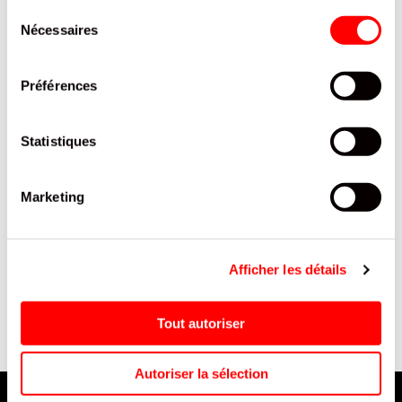
INTERESSER
Sélection
Nécessaires
du
consentement
Préférences
Statistiques
Marketing
E
FINI ANNEAU PECHE H SCHT
CÔTE D'OR MIGNONNETTE
90G/12
CHRISTMAS COCOLAT LAIT
COTE D'OR BOITE CARTON
Afficher les détails
240G /12
Tout autoriser
Autoriser la sélection