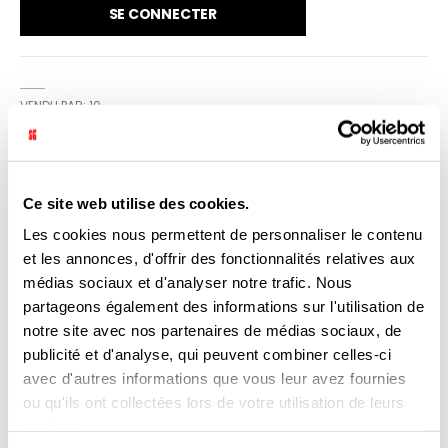
SE CONNECTER
VENDU PAR: 10
INFORMATION
Ce site web utilise des cookies.
Les cookies nous permettent de personnaliser le contenu
Prêt-à-vendre de 10 sachets de 200g de sucettes Tache
et les annonces, d'offrir des fonctionnalités relatives aux
Langue.
médias sociaux et d'analyser notre trafic. Nous
partageons également des informations sur l'utilisation de
CARACTÉRISTIQUES
notre site avec nos partenaires de médias sociaux, de
publicité et d'analyse, qui peuvent combiner celles-ci
DOCUMENTATION
avec d'autres informations que vous leur avez fournies
ou qu'ils ont collectées lors de votre utilisation de leurs
PRODUITS QUI POURRAIENT VOUS
services.
INTERESSER