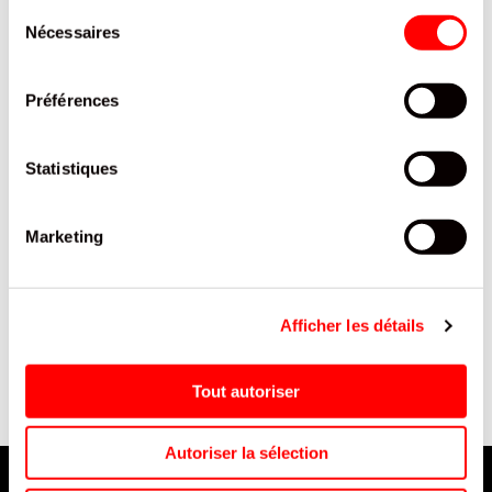
Sélection
Nécessaires
du
consentement
Préférences
Statistiques
Marketing
-
FOURCHETTE BAMBOU
BOITE SALADE KRAFT BRUN -
P
16CM /30
DIAM150XHT60MM AVEC
LOGO-75 CL
Afficher les détails
Tout autoriser
Autoriser la sélection