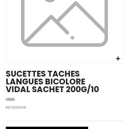
Skip to
the
beginning
of the
images
SUCETTES TACHES
gallery
LANGUES BICOLORE
VIDAL SACHET 200G/10
VIDAL
REF.8105369