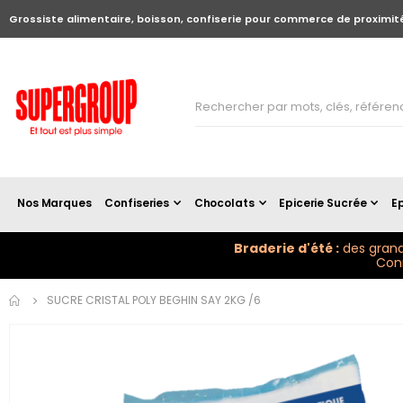
Grossiste alimentaire, boisson, confiserie pour commerce de proximit
Nos Marques
Confiseries
Chocolats
Epicerie Sucrée
Ep
Braderie d'été :
des grand
Conn
Skip to
SUCRE CRISTAL POLY BEGHIN SAY 2KG /6
the
end of
the
images
gallery