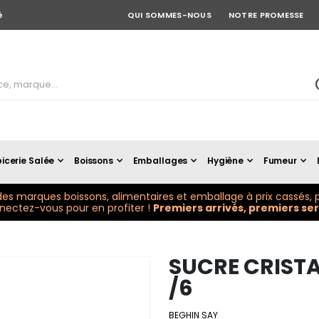
é
QUI SOMMES-NOUS
NOTRE PROMESSE
icerie Salée
Boissons
Emballages
Hygiène
Fumeur
es marques boissons, alimentaires et emballage à prix cassés, p
ectez-vous pour en profiter !
Premiers arrivés, premiers serv
SUCRE CRISTA
/6
BEGHIN SAY