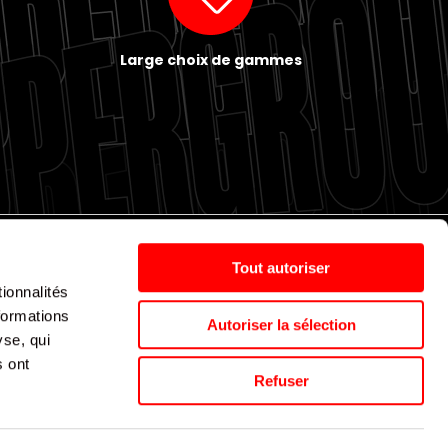
Large choix de gammes
Tout autoriser
ionnalités
Politique de cookies
Nos agences
Espace presse
formations
Autoriser la sélection
yse, qui
s ont
Supergroup © 2024. All Rights Reserved
Refuser