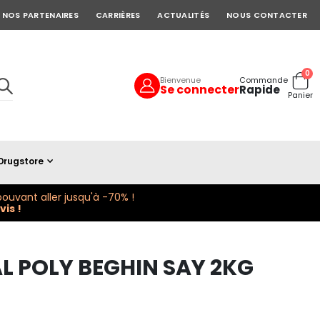
NOS PARTENAIRES
CARRIÈRES
ACTUALITÉS
NOUS CONTACTER
art
0
Bienvenue
Commande
Se connecter
Rapide
Cart
Panier
Drugstore
ouvant aller jusqu'à -70% !
is !
L POLY BEGHIN SAY 2KG