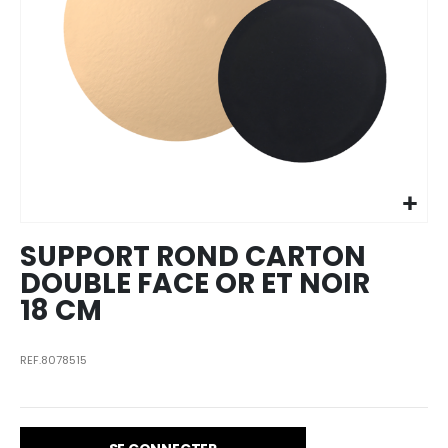
Skip to
the
beginning
of the
images
SUPPORT ROND CARTON
gallery
DOUBLE FACE OR ET NOIR
18 CM
REF.8078515