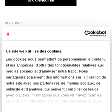
SE CONNECTER
VENDU PAR: 1
INFORMATION
Ce site web utilise des cookies.
Support rond en carton double face or/noir
Les cookies nous permettent de personnaliser le contenu
Ingraissable,lisse et brillant de haute qualité. Fonctionnel :
et les annonces, d'offrir des fonctionnalités relatives aux
du dressage du gâteau jusqu'au plat du consommateur.
médias sociaux et d'analyser notre trafic. Nous
partageons également des informations sur l'utilisation de
CARACTÉRISTIQUES
notre site avec nos partenaires de médias sociaux, de
publicité et d'analyse, qui peuvent combiner celles-ci
DOCUMENTATION
avec d'autres informations que vous leur avez fournies
ou qu'ils ont collectées lors de votre utilisation de leurs
PRODUITS QUI POURRAIENT VOUS
services.
INTERESSER