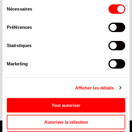
Sélection
Nécessaires
du
consentement
Préférences
Statistiques
Marketing
SACHET JERKY PORC AIL
CANDY SPRAY 3 BOITE
DES OURS 25G/15
CARTON 26 ML/ 15
Afficher les détails
Tout autoriser
Autoriser la sélection