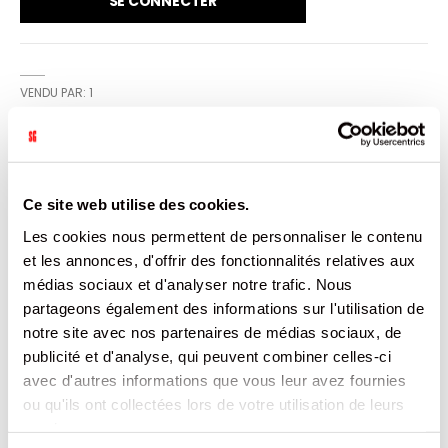
SE CONNECTER
VENDU PAR: 1
INFORMATION
Ce site web utilise des cookies.
Support rond en carton double face or/noir.
Les cookies nous permettent de personnaliser le contenu
Ingraissable,lisse et brillant de haute qualité. Fonctionnel :
et les annonces, d'offrir des fonctionnalités relatives aux
du dressage du gâteau jusqu'au plat du consommateur.
médias sociaux et d'analyser notre trafic. Nous
partageons également des informations sur l'utilisation de
CARACTÉRISTIQUES
notre site avec nos partenaires de médias sociaux, de
publicité et d'analyse, qui peuvent combiner celles-ci
DOCUMENTATION
avec d'autres informations que vous leur avez fournies
ou qu'ils ont collectées lors de votre utilisation de leurs
PRODUITS QUI POURRAIENT VOUS
services.
INTERESSER