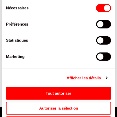
Sélection
Nécessaires
du
consentement
Préférences
Statistiques
Marketing
CUILLERES SOUPE PP
GOBELET DBLE PAROI
*
REUTILISABLES /500
REUTILISABLE 20CL /24
Afficher les détails
Tout autoriser
Autoriser la sélection