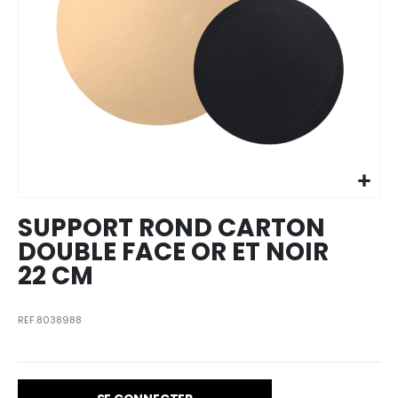
Skip to
the
beginning
of the
images
SUPPORT ROND CARTON
gallery
DOUBLE FACE OR ET NOIR
22 CM
REF.8038988