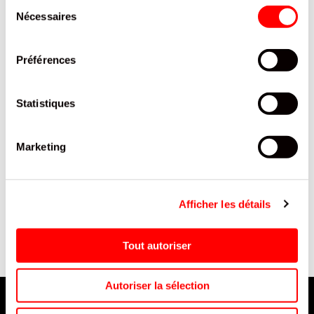
Sélection
Nécessaires
du
consentement
Préférences
Statistiques
Marketing
T
MERBA COOKIES PEPITE
SUPPORT ROND CARTON
CHOCO 25% 150G/22
DOUBLE FACE OR ET NOIR
28 CM
Afficher les détails
Tout autoriser
Autoriser la sélection