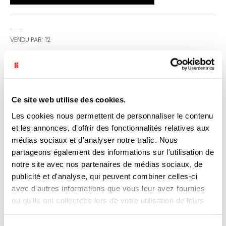
VENDU PAR: 12
INFORMATION
Ce site web utilise des cookies.
Produits artisanaux, 100% viande française et locale, sans
Les cookies nous permettent de personnaliser le contenu
colorants ni conservateurs. Présenté en verrine 120?g
(format 1/6).
et les annonces, d'offrir des fonctionnalités relatives aux
médias sociaux et d'analyser notre trafic. Nous
CARACTÉRISTIQUES
partageons également des informations sur l'utilisation de
notre site avec nos partenaires de médias sociaux, de
DOCUMENTATION
publicité et d'analyse, qui peuvent combiner celles-ci
avec d'autres informations que vous leur avez fournies
ou qu'ils ont collectées lors de votre utilisation de leurs
PRODUITS QUI POURRAIENT VOUS
services.
INTERESSER