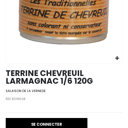
Skip to
the
beginning
of the
images
TERRINE CHEVREUIL
gallery
LARMAGNAC 1/6 120G
SALAISON DE LA VERNEDE
REF.8018628
SE CONNECTER