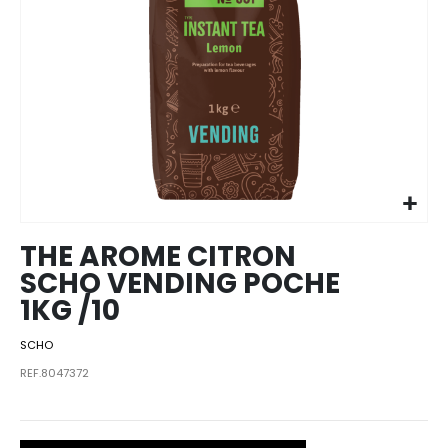
Skip to
the
beginning
of the
images
THE AROME CITRON
gallery
SCHO VENDING POCHE
1KG /10
SCHO
REF.8047372