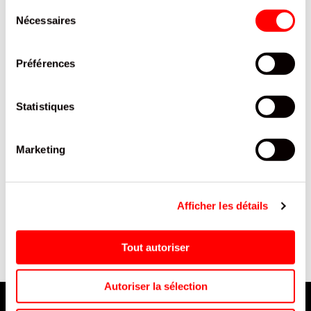
Sélection
Nécessaires
du
consentement
Préférences
Statistiques
Marketing
CAKE & CHOC MILKA BOITE
FINI LITTLE MIX FIZZ H SCHT
B
CARTON 175G /16
90G/12
B
Afficher les détails
Tout autoriser
Autoriser la sélection