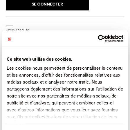
SE CONNECTER
VENDU PAR: 10
INFORMATION
Ce site web utilise des cookies.
Les cookies nous permettent de personnaliser le contenu
Poudre claire pour préparer une boisson chaude ou froide,
et les annonces, d'offrir des fonctionnalités relatives aux
capable dans distributeurs automatiques
médias sociaux et d'analyser notre trafic. Nous
partageons également des informations sur l'utilisation de
CARACTÉRISTIQUES
notre site avec nos partenaires de médias sociaux, de
publicité et d'analyse, qui peuvent combiner celles-ci
DOCUMENTATION
avec d'autres informations que vous leur avez fournies
ou qu'ils ont collectées lors de votre utilisation de leurs
PRODUITS QUI POURRAIENT VOUS
services.
INTERESSER