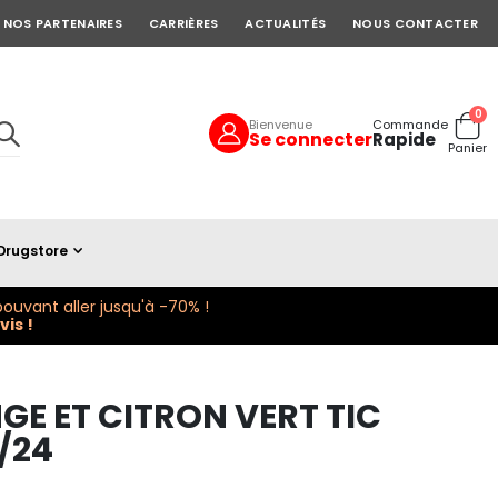
NOS PARTENAIRES
CARRIÈRES
ACTUALITÉS
NOUS CONTACTER
art
0
Bienvenue
Commande
Se connecter
Rapide
Cart
Panier
Drugstore
ouvant aller jusqu'à -70% !
is !
GE ET CITRON VERT TIC
/24