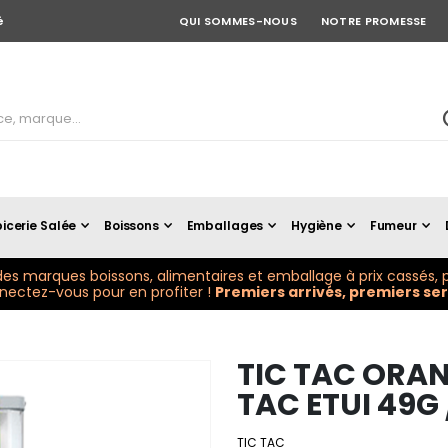
é
QUI SOMMES-NOUS
NOTRE PROMESSE
icerie Salée
Boissons
Emballages
Hygiène
Fumeur
es marques boissons, alimentaires et emballage à prix cassés, p
ectez-vous pour en profiter !
Premiers arrivés, premiers serv
TIC TAC ORAN
TAC ETUI 49G 
TIC TAC