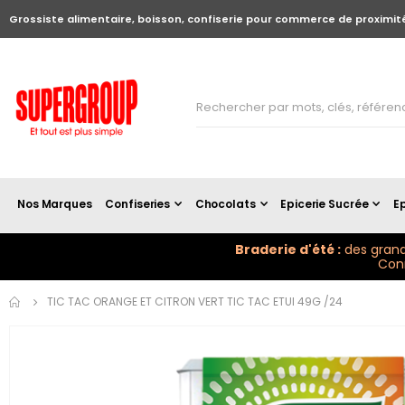
Grossiste alimentaire, boisson, confiserie pour commerce de proximit
Nos Marques
Confiseries
Chocolats
Epicerie Sucrée
Ep
Braderie d'été :
des grand
Conn
Skip to
TIC TAC ORANGE ET CITRON VERT TIC TAC ETUI 49G /24
the
end of
the
images
gallery