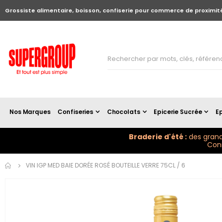
Grossiste alimentaire, boisson, confiserie pour commerce de proximit
Nos Marques
Confiseries
Chocolats
Epicerie Sucrée
Ep
Braderie d'été :
des grand
Conn
Skip to
VIN IGP MED BAIE DORÉE ROSÉ BOUTEILLE VERRE 75CL / 6
the
end of
the
images
gallery