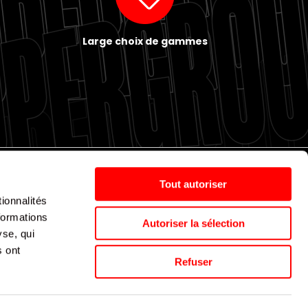
Large choix de gammes
Tout autoriser
ionnalités
Politique de cookies
Nos agences
Espace presse
formations
Autoriser la sélection
yse, qui
s ont
Supergroup © 2024. All Rights Reserved
Refuser