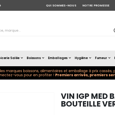
é
QUI SOMMES-NOUS
NOTRE PROMESSE
icerie Salée
Boissons
Emballages
Hygiène
Fumeur
es marques boissons, alimentaires et emballage à prix cassés, p
ectez-vous pour en profiter !
Premiers arrivés, premiers serv
VIN IGP MED 
BOUTEILLE VER