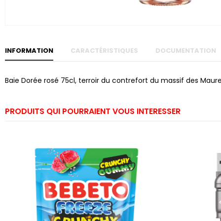
Skip to
the
beginning
of the
images
gallery
INFORMATION
CARACTÉRISTIQUES
DOCUMENTATION
Baie Dorée rosé 75cl, terroir du contrefort du massif des Maures 
PRODUITS QUI POURRAIENT VOUS INTERESSER