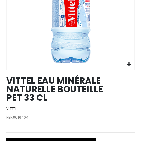
Skip to
the
beginning
of the
images
VITTEL EAU MINÉRALE
gallery
NATURELLE BOUTEILLE
PET 33 CL
VITTEL
REF.8016404