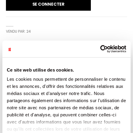
SE CONNECTER
VENDU PAR: 24
INFORMATION
Ce site web utilise des cookies.
VITTEL née au cœur de la nature foisonnante des Vosges,
vous accompagne où que vous soyez, quand vous voulez,
Les cookies nous permettent de personnaliser le contenu
et vous invite à vivre pleinement chaque instant. La
et les annonces, d'offrir des fonctionnalités relatives aux
bouteille 33 cl Vittel 100% recyclée est conçue pour
proposer les repas on the go. Elle s'intègre facilement
médias sociaux et d'analyser notre trafic. Nous
dans vos formules menu adulte ou enfant !
partageons également des informations sur l'utilisation de
notre site avec nos partenaires de médias sociaux, de
CARACTÉRISTIQUES
publicité et d'analyse, qui peuvent combiner celles-ci
avec d'autres informations que vous leur avez fournies
DOCUMENTATION
ou qu'ils ont collectées lors de votre utilisation de leurs