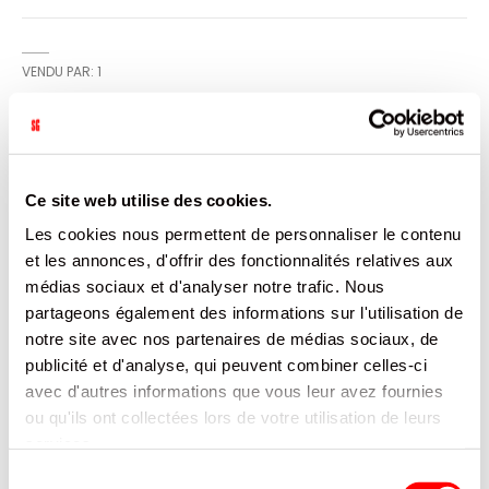
VENDU PAR: 1
INFORMATION
Ce site web utilise des cookies.
Sans lamination PE. Aptes au contact alimentaire gras et
Les cookies nous permettent de personnaliser le contenu
sec.
et les annonces, d'offrir des fonctionnalités relatives aux
médias sociaux et d'analyser notre trafic. Nous
CARACTÉRISTIQUES
partageons également des informations sur l'utilisation de
notre site avec nos partenaires de médias sociaux, de
DOCUMENTATION
publicité et d'analyse, qui peuvent combiner celles-ci
avec d'autres informations que vous leur avez fournies
PRODUITS QUI POURRAIENT VOUS
ou qu'ils ont collectées lors de votre utilisation de leurs
INTERESSER
services.
Sélection