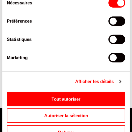
Nécessaires
du
consentement
Préférences
Statistiques
Marketing
E
CABLE CHARGE LIGHTNING
OEUFS CHOCOLAT
2.4A 2M /5
PLAYMOBIL BOITE 20G/24
Afficher les détails
Tout autoriser
Autoriser la sélection