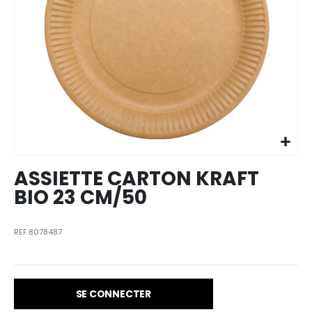
Skip to
the
beginning
of the
images
ASSIETTE CARTON KRAFT
gallery
BIO 23 CM/50
REF.8078487
SE CONNECTER