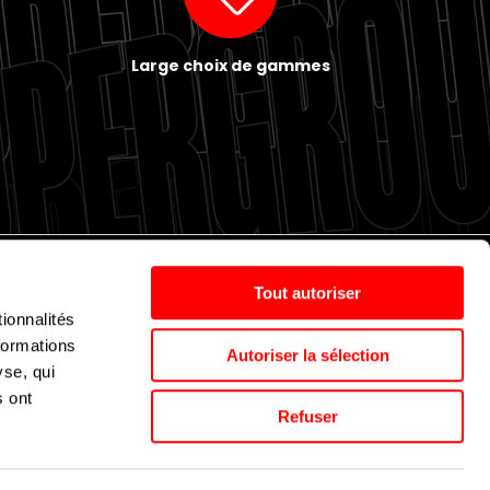
Large choix de gammes
Tout autoriser
ionnalités
Politique de cookies
Nos agences
Espace presse
formations
Autoriser la sélection
yse, qui
s ont
Supergroup © 2024. All Rights Reserved
Refuser