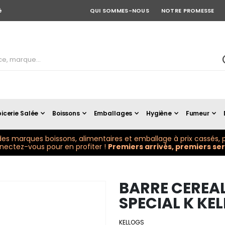
é
QUI SOMMES-NOUS
NOTRE PROMESSE
icerie Salée
Boissons
Emballages
Hygiène
Fumeur
es marques boissons, alimentaires et emballage à prix cassés, p
ectez-vous pour en profiter !
Premiers arrivés, premiers serv
BARRE CEREA
SPECIAL K KE
KELLOGS