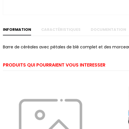
Skip to
the
beginning
of the
images
gallery
INFORMATION
CARACTÉRISTIQUES
DOCUMENTATION
Barre de céréales avec pétales de blé complet et des morceau
PRODUITS QUI POURRAIENT VOUS INTERESSER