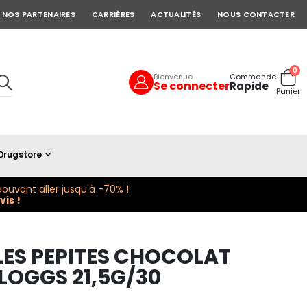
NOS PARTENAIRES
CARRIÈRES
ACTUALITÉS
NOUS CONTACTER
art
0
Bienvenue
Commande
Se connecter
Rapide
Cart
Panier
Drugstore
ouvant aller jusqu'à -70% !
is !
LES PEPITES CHOCOLAT
LLOGGS 21,5G/30