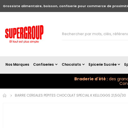
Grossiste alimentaire, boisson, confiserie pour commerce de proximit
Nos Marques
Confiseries
Chocolats
Epicerie Sucrée
Ep
Braderie d'été :
des grand
Conn
Skip to
BARRE CEREALES PEPITES CHOCOLAT SPECIAL K KELLOGGS 21,5G/30
the
end of
the
images
gallery