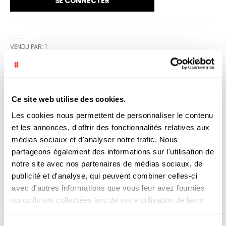
SE CONNECTER
VENDU PAR: 1
INFORMATION
Ce site web utilise des cookies.
Les cookies nous permettent de personnaliser le contenu
Caissette en carton sans couvercle. Idéal pour emballer
vos gâteaux individuels ou vos petits fours.
et les annonces, d'offrir des fonctionnalités relatives aux
médias sociaux et d'analyser notre trafic. Nous
CARACTÉRISTIQUES
partageons également des informations sur l'utilisation de
notre site avec nos partenaires de médias sociaux, de
DOCUMENTATION
publicité et d'analyse, qui peuvent combiner celles-ci
avec d'autres informations que vous leur avez fournies
ou qu'ils ont collectées lors de votre utilisation de leurs
PRODUITS QUI POURRAIENT VOUS
services.
INTERESSER