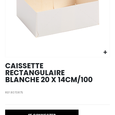
Skip to
the
beginning
of the
images
CAISSETTE
gallery
RECTANGULAIRE
BLANCHE 20 X 14CM/100
REF.8070875