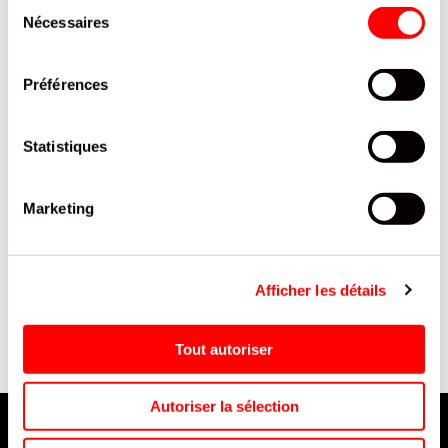
Sélection
Nécessaires
du
consentement
Préférences
Statistiques
Marketing
GELI LUTTI BUBBLIZZ BALLS
CHUPA CHUPS 150
S
SCHT 100G/15
SUCETTES COLA ET CITRON
CHUPA CHUPS BOITE
Afficher les détails
CARTON 1,8KG /1
Tout autoriser
Autoriser la sélection