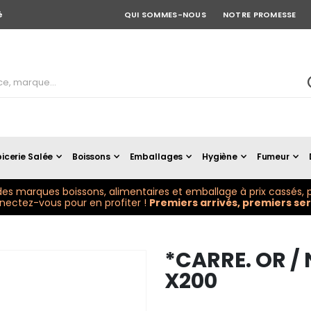
é
QUI SOMMES-NOUS
NOTRE PROMESSE
icerie Salée
Boissons
Emballages
Hygiène
Fumeur
es marques boissons, alimentaires et emballage à prix cassés, p
ectez-vous pour en profiter !
Premiers arrivés, premiers serv
*CARRE. OR /
X200