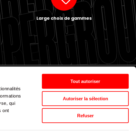
Large choix de gammes
Tout autoriser
ionnalités
Politique de cookies
Nos agences
Espace presse
formations
Autoriser la sélection
yse, qui
s ont
Supergroup © 2024. All Rights Reserved
Refuser