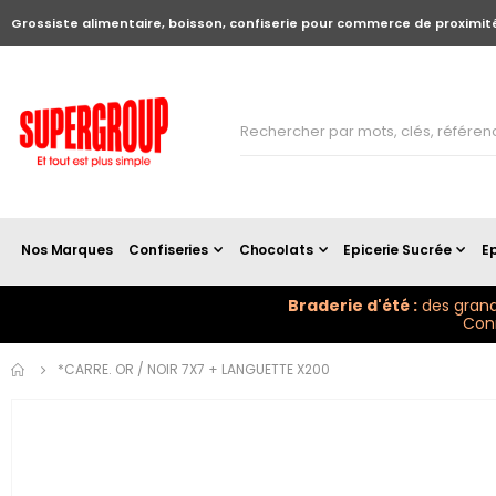
Grossiste alimentaire, boisson, confiserie pour commerce de proximit
Nos Marques
Confiseries
Chocolats
Epicerie Sucrée
Ep
Braderie d'été :
des grand
Conn
Skip to
*CARRE. OR / NOIR 7X7 + LANGUETTE X200
the
end of
the
images
gallery