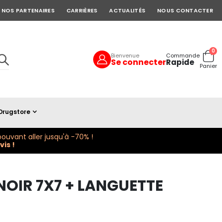
NOS PARTENAIRES
CARRIÈRES
ACTUALITÉS
NOUS CONTACTER
art
0
Bienvenue
Commande
Se connecter
Rapide
Cart
Panier
Drugstore
ouvant aller jusqu'à -70% !
is !
 NOIR 7X7 + LANGUETTE