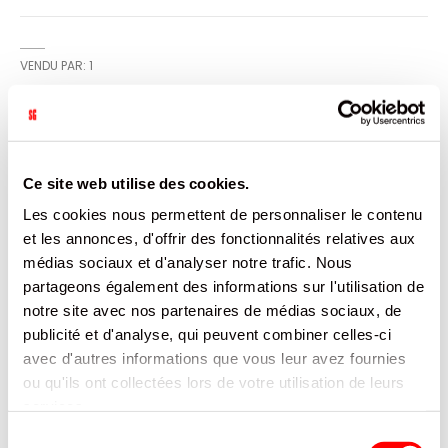
VENDU PAR: 1
INFORMATION
Ce site web utilise des cookies.
Couteau réutilisable en bambou. Idéal pour les repas et
Les cookies nous permettent de personnaliser le contenu
déjeuners en extérieur.
et les annonces, d'offrir des fonctionnalités relatives aux
médias sociaux et d'analyser notre trafic. Nous
CARACTÉRISTIQUES
partageons également des informations sur l'utilisation de
notre site avec nos partenaires de médias sociaux, de
DOCUMENTATION
publicité et d'analyse, qui peuvent combiner celles-ci
avec d'autres informations que vous leur avez fournies
PRODUITS QUI POURRAIENT VOUS
ou qu'ils ont collectées lors de votre utilisation de leurs
INTERESSER
services.
Sélection