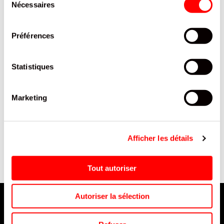
Nécessaires
du
consentement
Préférences
Statistiques
Marketing
ADAPTEURS CARTE SIM
C. FIZZY FAST FOOD 5 BTES
B
UNIVERSEL /5
+ PRIME
Afficher les détails
Tout autoriser
Autoriser la sélection