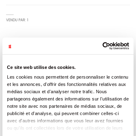
VENDU PAR: 1
CARACTÉRISTIQUES
Plus
3276168678505
Ce site web utilise des cookies.
d’informations
1
Chine
Les cookies nous permettent de personnaliser le contenu
Non
et les annonces, d'offrir des fonctionnalités relatives aux
700
médias sociaux et d'analyser notre trafic. Nous
600
WITHOUT BRAND
partageons également des informations sur l'utilisation de
10.08
notre site avec nos partenaires de médias sociaux, de
publicité et d'analyse, qui peuvent combiner celles-ci
DOCUMENTATION
avec d'autres informations que vous leur avez fournies
ou qu'ils ont collectées lors de votre utilisation de leurs
services.