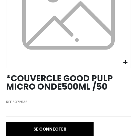
Skip to
the
beginning
of the
images
*COUVERCLE GOOD PULP
gallery
MICRO ONDE500ML /50
REF.8072535
SE CONNECTER