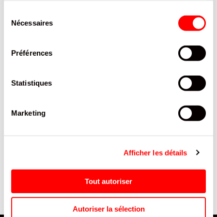
PRODUITS QUI POURRAIENT VOUS
Sélection
INTERESSER
Nécessaires
du
consentement
Préférences
Statistiques
Marketing
CHARGEUR RAPIDE VOITURE
BONBONS ASSORTIMENT
E
30W A+C BLANC/ 5
DEXTROSE PTILO SACHET
B
Afficher les détails
70G/12
0
Tout autoriser
Autoriser la sélection