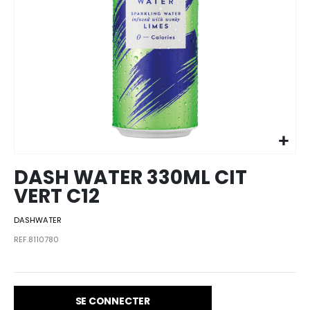
Skip to
the
beginning
of the
images
DASH WATER 330ML CIT
gallery
VERT C12
DASHWATER
REF.8110780
SE CONNECTER