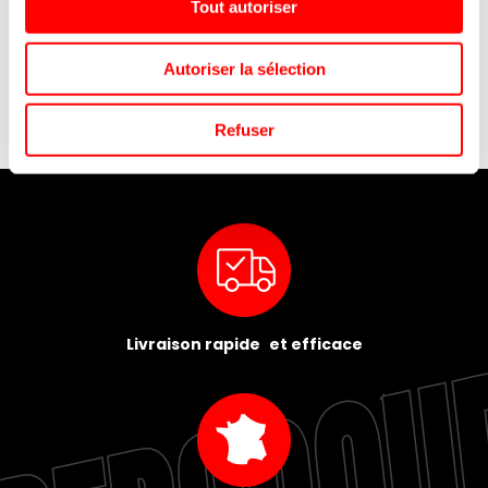
TÉ
RED BULL ZERO 2025 CAN
KIT PILES DURACELL AA &
Tout autoriser
25CL/24
2032 4 CARTONS
Autoriser la sélection
Refuser
Livraison rapide et efficace