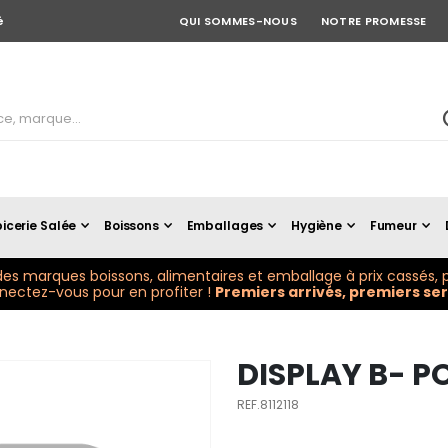
é
QUI SOMMES-NOUS
NOTRE PROMESSE
icerie Salée
Boissons
Emballages
Hygiène
Fumeur
es marques boissons, alimentaires et emballage à prix cassés, p
ectez-vous pour en profiter !
Premiers arrivés, premiers serv
DISPLAY B- PO
REF.8112118