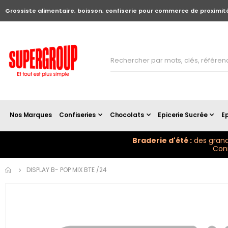
Grossiste alimentaire, boisson, confiserie pour commerce de proximit
Nos Marques
Confiseries
Chocolats
Epicerie Sucrée
Ep
Braderie d'été :
des grand
Conn
Skip to
DISPLAY B- POP MIX BTE /24
the
end of
the
images
gallery