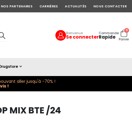
NOS PARTENAIRES
CARRIÈRES
ACTUALITÉS
NOUS CONTACTER
art
0
Bienvenue
Commande
Se connecter
Rapide
Cart
Panier
Drugstore
ouvant aller jusqu'à -70% !
is !
P MIX BTE /24