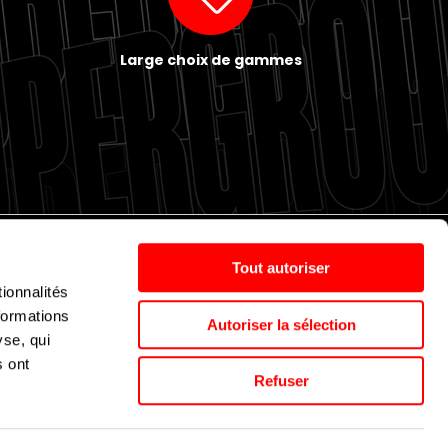
Large choix de gammes
Tout autoriser
ionnalités
Politique de cookies
Nos agences
Espace presse
formations
Autoriser la sélection
yse, qui
s ont
Supergroup © 2024. All Rights Reserved
Refuser