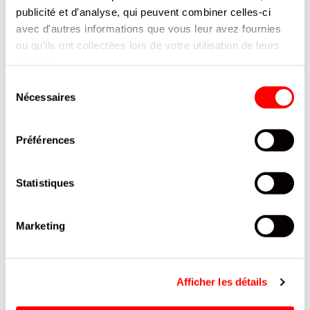
publicité et d'analyse, qui peuvent combiner celles-ci
Gaufre vanille avec nappage goût cacao
avec d'autres informations que vous leur avez fournies
ou qu'ils ont collectées lors de votre utilisation de leurs
CARACTÉRISTIQUES
services.
Sélection
DOCUMENTATION
Nécessaires
du
consentement
PRODUITS QUI POURRAIENT VOUS
Préférences
INTERESSER
Statistiques
Marketing
Afficher les détails