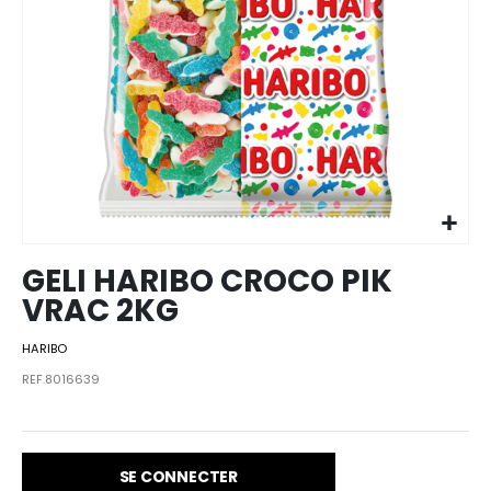
Skip to
the
beginning
of the
images
GELI HARIBO CROCO PIK
gallery
VRAC 2KG
HARIBO
REF.8016639
SE CONNECTER