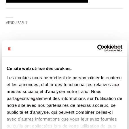
VENDU PAR: 1
CARACTÉRISTIQUES
Plus
3103220035467
d’informations
Ce site web utilise des cookies.
1
PAYS INCONNU
Les cookies nous permettent de personnaliser le contenu
Non
et les annonces, d'offrir des fonctionnalités relatives aux
2000
médias sociaux et d'analyser notre trafic. Nous
2000
SAC VRAC
partageons également des informations sur l'utilisation de
HARIBO
notre site avec nos partenaires de médias sociaux, de
1.8
publicité et d'analyse, qui peuvent combiner celles-ci
avec d'autres informations que vous leur avez fournies
DOCUMENTATION
ou qu'ils ont collectées lors de votre utilisation de leurs