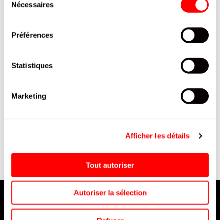
Nécessaires
du
consentement
Préférences
Statistiques
Marketing
M&M'S CHOCO PEANUT
BIERE LA BERLUE "INSOUMISE"
ORANGE TUBE 4KG /1
(IPA BIO) - BOUTEILLE VERRE
PERDU 33 CL / 24
Afficher les détails
Tout autoriser
Autoriser la sélection