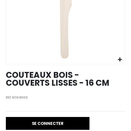
Skip to
the
beginning
of the
images
COUTEAUX BOIS -
gallery
COUVERTS LISSES - 16 CM
REF.8064666
SE CONNECTER