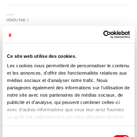
VENDU PAR: 1
INFORMATION
Ce site web utilise des cookies.
Couteau réutilisable en bois. Idéal pour les repas et
Les cookies nous permettent de personnaliser le contenu
déjeuners en extérieur.
et les annonces, d'offrir des fonctionnalités relatives aux
médias sociaux et d'analyser notre trafic. Nous
CARACTÉRISTIQUES
partageons également des informations sur l'utilisation de
notre site avec nos partenaires de médias sociaux, de
DOCUMENTATION
publicité et d'analyse, qui peuvent combiner celles-ci
avec d'autres informations que vous leur avez fournies
PRODUITS QUI POURRAIENT VOUS
ou qu'ils ont collectées lors de votre utilisation de leurs
INTERESSER
services.
Sélection