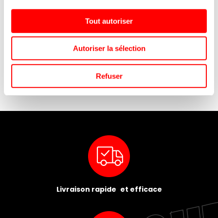
Tout autoriser
VRAC TROLLI DENTS
OASIS THE PÊCHE GF PET
4
VAMPIRE 1KG
1,5L/6
Autoriser la sélection
Refuser
Livraison rapide et efficace