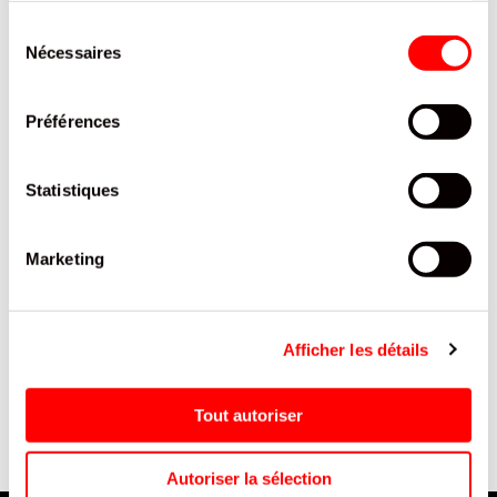
PRODUITS QUI POURRAIENT VOUS
Sélection
INTERESSER
Nécessaires
du
consentement
Préférences
Statistiques
Marketing
SOOFTY FRAISE CANETTE
BOBINE THERMIQUE POUR
E
SLIM 33 CL / 24
TPE SANS BPA 48G
Afficher les détails
57X40X12 /50
Tout autoriser
Autoriser la sélection