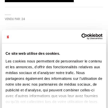
VENDU PAR: 24
INFORMATION
Plongez dans l'expérience Mogu Mogu, la boisson fruitée
Ce site web utilise des cookies.
qui fait plus que rafraîchir! Avec ses morceaux de nata de
coco, chaque bouteille offre une aventure sensorielle
Les cookies nous permettent de personnaliser le contenu
délicieusement surprenante. Succombez à l'alliance
et les annonces, d'offrir des fonctionnalités relatives aux
parfaite entre saveur et texture – Mogu Mogu, c'est le
plaisir à chaque gorgée!
médias sociaux et d'analyser notre trafic. Nous
partageons également des informations sur l'utilisation de
CARACTÉRISTIQUES
notre site avec nos partenaires de médias sociaux, de
publicité et d'analyse, qui peuvent combiner celles-ci
DOCUMENTATION
avec d'autres informations que vous leur avez fournies
ou qu'ils ont collectées lors de votre utilisation de leurs
services.