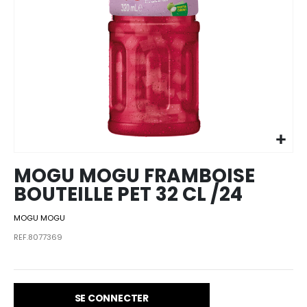
Skip to
the
beginning
of the
images
MOGU MOGU FRAMBOISE
gallery
BOUTEILLE PET 32 CL /24
MOGU MOGU
REF.8077369
SE CONNECTER