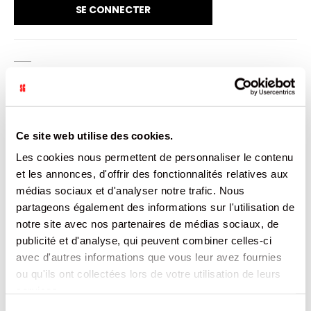
SE CONNECTER
VENDU PAR: 1
INFORMATION
Ce site web utilise des cookies.
Les cookies nous permettent de personnaliser le contenu
Pour sol difficile, odeur citronelle.
et les annonces, d'offrir des fonctionnalités relatives aux
médias sociaux et d'analyser notre trafic. Nous
CARACTÉRISTIQUES
partageons également des informations sur l'utilisation de
notre site avec nos partenaires de médias sociaux, de
DOCUMENTATION
publicité et d'analyse, qui peuvent combiner celles-ci
avec d'autres informations que vous leur avez fournies
ou qu'ils ont collectées lors de votre utilisation de leurs
PRODUITS QUI POURRAIENT VOUS
services.
INTERESSER