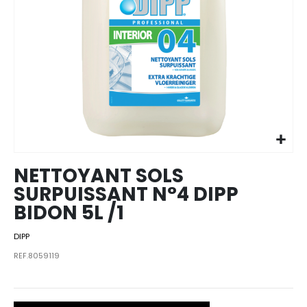
Skip to
the
beginning
of the
images
NETTOYANT SOLS
gallery
SURPUISSANT N°4 DIPP
BIDON 5L /1
DIPP
REF.8059119