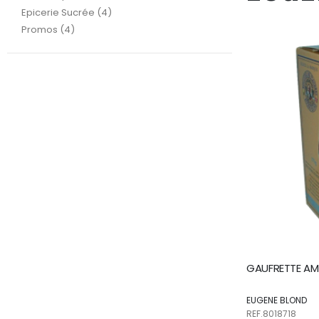
articles
Epicerie Sucrée
4
articles
Promos
4
GAUFRETTE AMU
EUGENE BLOND
REF.8018718