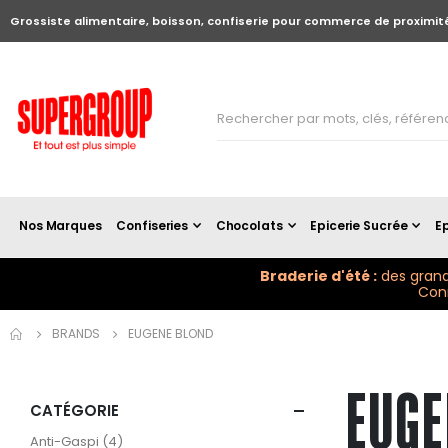
Grossiste alimentaire, boisson, confiserie pour commerce de proximit
Nos Marques
Confiseries
Chocolats
Epicerie Sucrée
Ep
Braderie d'été :
des grand
Conn
BRANDS
EUGENE BLOND
EUGE
CATÉGORIE
articles
Anti-Gaspi
4