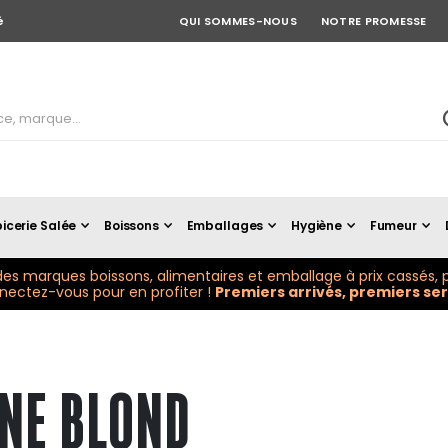
é
QUI SOMMES-NOUS
NOTRE PROMESSE
icerie Salée
Boissons
Emballages
Hygiène
Fumeur
es marques boissons, alimentaires et emballage à prix cassés, p
ectez-vous pour en profiter !
Premiers arrivés, premiers serv
NE BLOND