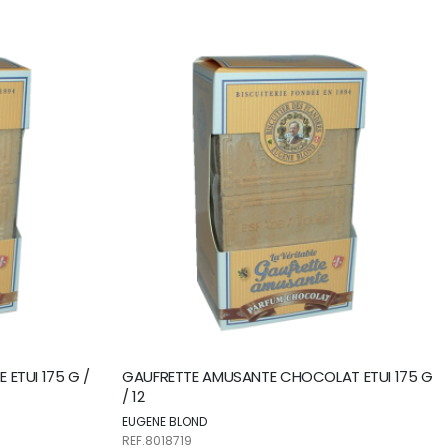
direction
ascendante
ETUI 175 G /
GAUFRETTE AMUSANTE CHOCOLAT ETUI 175 G
/ 12
EUGENE BLOND
REF.8018719