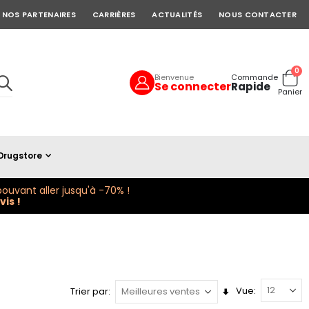
NOS PARTENAIRES
CARRIÈRES
ACTUALITÉS
NOUS CONTACTER
art
0
Bienvenue
Commande
Se connecter
Rapide
Cart
Panier
Drugstore
ouvant aller jusqu'à -70% !
is !
Vue
Trier par
Définir
la