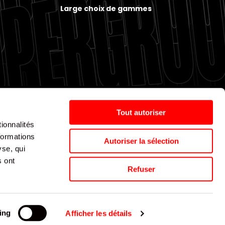
Large choix de gammes
Tout autoriser
ionnalités
Politique de cookies
Nos agences
Espace presse
formations
Autoriser la sélection
yse, qui
s ont
Supergroup © 2024. All Rights Reserved
Refuser
ing
Afficher les détails