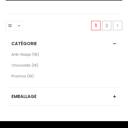
Page
You're current
Page
Pag
Pro
1
2
CATÉGORIE
articles
Anti-Gaspi
19
articles
Chocolats
19
articles
Promos
19
EMBALLAGE