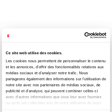
Ce site web utilise des cookies.
Les cookies nous permettent de personnaliser le contenu
et les annonces, d'offrir des fonctionnalités relatives aux
médias sociaux et d'analyser notre trafic. Nous
partageons également des informations sur l'utilisation de
notre site avec nos partenaires de médias sociaux, de
publicité et d'analyse, qui peuvent combiner celles-ci
avec d'autres informations que vous leur avez fournies
ou qu'ils ont collectées lors de votre utilisation de leurs
services.
KIT KAT CHUNKY CHOCOLAT PEANUT BUTTER KIT KAT ETUI 42G