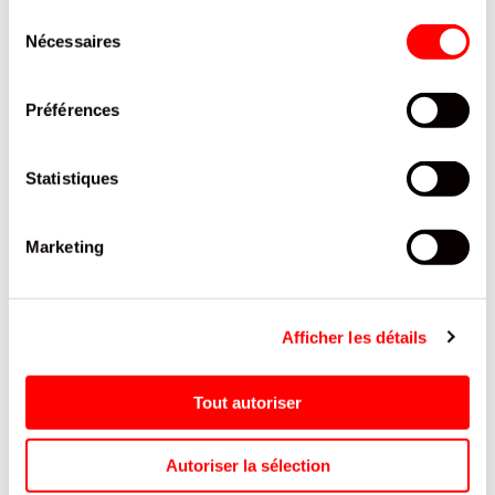
/24
Sélection
KITKAT
Nécessaires
du
REF.8095223
consentement
SE CONNECTER
Préférences
Statistiques
Marketing
Afficher les détails
Tout autoriser
Autoriser la sélection