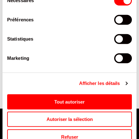
Nécessaires
du
consentement
Préférences
Statistiques
Marketing
T
SAC POUBELLE 130 L NOIR 5
FINI CEINTURE FRAISE FIZZ
ROULEAUX X 20 SACS
SCHT 90G /12
80X110 CM
Afficher les détails
Tout autoriser
Autoriser la sélection
Refuser