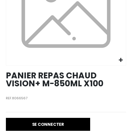
Skip to
the
beginning
of the
images
PANIER REPAS CHAUD
gallery
VISION+ M-850ML X100
REF.8066567
SE CONNECTER