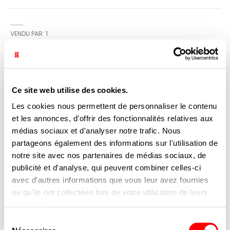
VENDU PAR: 1
INFORMATION
Ce site web utilise des cookies.
Les cookies nous permettent de personnaliser le contenu
idéal pour vos repas à emporter
et les annonces, d'offrir des fonctionnalités relatives aux
CARACTÉRISTIQUES
médias sociaux et d'analyser notre trafic. Nous
partageons également des informations sur l'utilisation de
DOCUMENTATION
notre site avec nos partenaires de médias sociaux, de
publicité et d'analyse, qui peuvent combiner celles-ci
avec d'autres informations que vous leur avez fournies
PRODUITS QUI POURRAIENT VOUS
ou qu'ils ont collectées lors de votre utilisation de leurs
INTERESSER
services.
Sélection