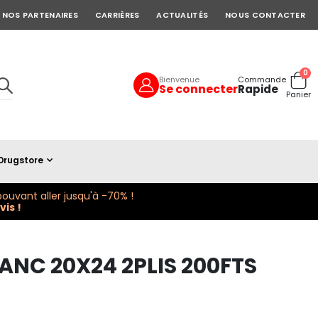
NOS PARTENAIRES
CARRIÈRES
ACTUALITÉS
NOUS CONTACTER
art
0
Bienvenue
Commande
Se connecter
Rapide
Cart
Panier
Drugstore
ouvant aller jusqu'à -70% !
is !
LANC 20X24 2PLIS 200FTS