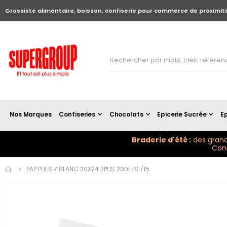
Grossiste alimentaire, boisson, confiserie pour commerce de proximit
Nos Marques
Confiseries
Chocolats
Epicerie Sucrée
Ep
Braderie d'été :
des grand
Conn
Skip to
PAP PLIES Z BLANC 20X24 2PLIS 200FTS /15
the
end of
the
images
gallery