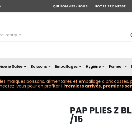
é
QUI SOMMES-NOUS
NOTRE PROMESSE
icerie Salée
Boissons
Emballages
Hygiène
Fumeur
es marques boissons, alimentaires et emballage à prix cassés, p
ectez-vous pour en profiter !
Premiers arrivés, premiers serv
PAP PLIES Z B
/15