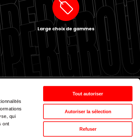
Large choix de gammes
Tout autoriser
ionnalités
Politique de cookies
Nos agences
Espace presse
formations
Autoriser la sélection
yse, qui
s ont
Supergroup © 2024. All Rights Reserved
Refuser