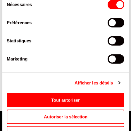
Nécessaires
du
consentement
Préférences
Statistiques
Marketing
R
TUILES HOT&SPICY
BRETS SAVEUR AIL CONFIT
PRINGLES BOITE 175G/19
HERBES PROV 125G
Afficher les détails
Tout autoriser
Autoriser la sélection