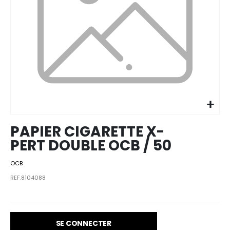
Skip to
the
beginning
of the
images
PAPIER CIGARETTE X-
gallery
PERT DOUBLE OCB / 50
OCB
REF.8104088
SE CONNECTER