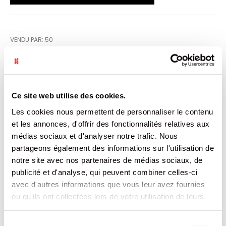
VENDU PAR: 50
INFORMATION
Ce site web utilise des cookies.
Finesse extrême, ultra-transparent, papier aérien, filigrané
Les cookies nous permettent de personnaliser le contenu
OCB, gomme naturelle d'acacia
et les annonces, d'offrir des fonctionnalités relatives aux
médias sociaux et d'analyser notre trafic. Nous
CARACTÉRISTIQUES
partageons également des informations sur l'utilisation de
notre site avec nos partenaires de médias sociaux, de
DOCUMENTATION
publicité et d'analyse, qui peuvent combiner celles-ci
avec d'autres informations que vous leur avez fournies
ou qu'ils ont collectées lors de votre utilisation de leurs
PRODUITS QUI POURRAIENT VOUS
INTERESSER
services.
Sélection