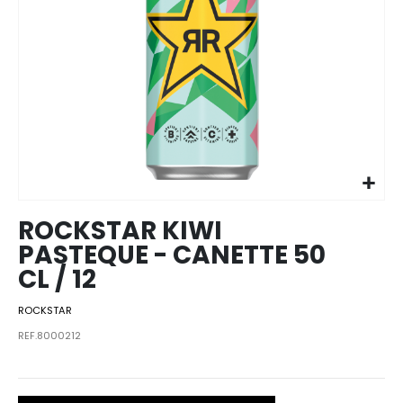
Skip to
the
beginning
of the
images
ROCKSTAR KIWI
gallery
PASTEQUE - CANETTE 50
CL / 12
ROCKSTAR
REF.8000212