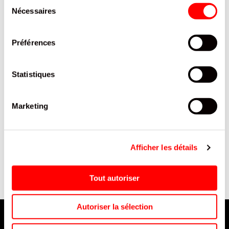
Sélection
Nécessaires
du
consentement
Préférences
Statistiques
Marketing
FINI OEUF PLAT LISSE H SCHT
HOLLYWOOD 2 FRUITY
C
90G/12
CHEWING GUM FRAISE
CITRON VERT HOLLYWOOD
Afficher les détails
ETUI 22G /16
Tout autoriser
Autoriser la sélection