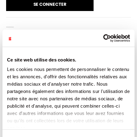
SE CONNECTER
VENDU PAR: 12
INFORMATION
Ce site web utilise des cookies.
Les cookies nous permettent de personnaliser le contenu
Boisson énergisante saveur pastèque kiwi
et les annonces, d'offrir des fonctionnalités relatives aux
médias sociaux et d'analyser notre trafic. Nous
CARACTÉRISTIQUES
partageons également des informations sur l'utilisation de
notre site avec nos partenaires de médias sociaux, de
DOCUMENTATION
publicité et d'analyse, qui peuvent combiner celles-ci
avec d'autres informations que vous leur avez fournies
ou qu'ils ont collectées lors de votre utilisation de leurs
PRODUITS QUI POURRAIENT VOUS
services.
INTERESSER