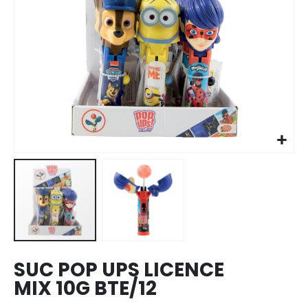
Skip to
the
beginning
of the
images
SUC POP UPS LICENCE
gallery
MIX 10G BTE/12