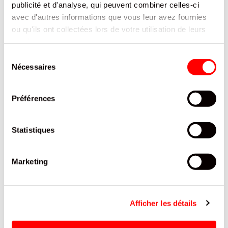
10
publicité et d'analyse, qui peuvent combiner celles-ci
EMBALLAGE INDIVIDUEL
avec d'autres informations que vous leur avez fournies
BRABO
ou qu'ils ont collectées lors de votre utilisation de leurs
0.14
services.
Sélection
DOCUMENTATION
Nécessaires
du
consentement
PRODUITS QUI POURRAIENT VOUS
Préférences
INTERESSER
Statistiques
Marketing
Afficher les détails