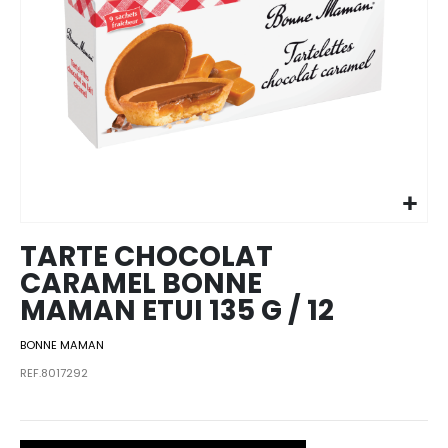
Skip to
the
beginning
of the
images
TARTE CHOCOLAT
gallery
CARAMEL BONNE
MAMAN ETUI 135 G / 12
BONNE MAMAN
REF.8017292