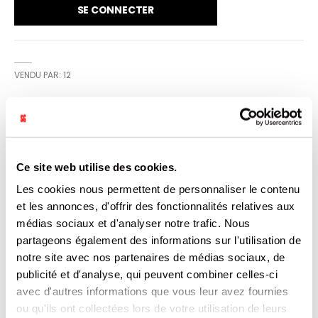
SE CONNECTER
VENDU PAR: 12
INFORMATION
Ce site web utilise des cookies.
Découvrez la recette authentique des tartelettes
chocolat caramel Bonne Maman : un biscuit croquant
Les cookies nous permettent de personnaliser le contenu
recouvert de caramel fondant, associé au croquant du
et les annonces, d'offrir des fonctionnalités relatives aux
chocolat au lait. Pour préserver toute sa saveur et sa
croustillance, chaque tartelette Bonne Maman est
médias sociaux et d'analyser notre trafic. Nous
emballée avec soin dans son petit sachet fraicheur.
partageons également des informations sur l'utilisation de
notre site avec nos partenaires de médias sociaux, de
CARACTÉRISTIQUES
publicité et d'analyse, qui peuvent combiner celles-ci
avec d'autres informations que vous leur avez fournies
DOCUMENTATION
ou qu'ils ont collectées lors de votre utilisation de leurs