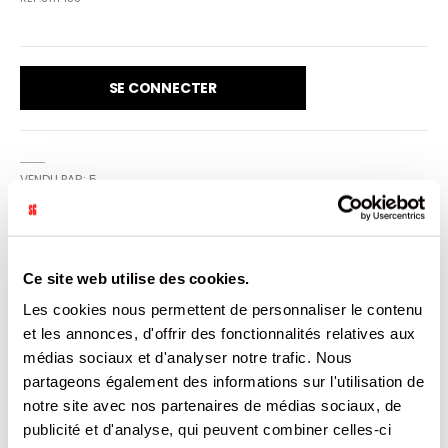
SE CONNECTER
VENDU PAR: 5
CARACTÉRISTIQUES
Ce site web utilise des cookies.
Les cookies nous permettent de personnaliser le contenu
Plus
3661075372118
et les annonces, d'offrir des fonctionnalités relatives aux
d’informations
5
médias sociaux et d'analyser notre trafic. Nous
Suisse
Non
partageons également des informations sur l'utilisation de
28
notre site avec nos partenaires de médias sociaux, de
28
publicité et d'analyse, qui peuvent combiner celles-ci
WITHOUT EMBALLAGE