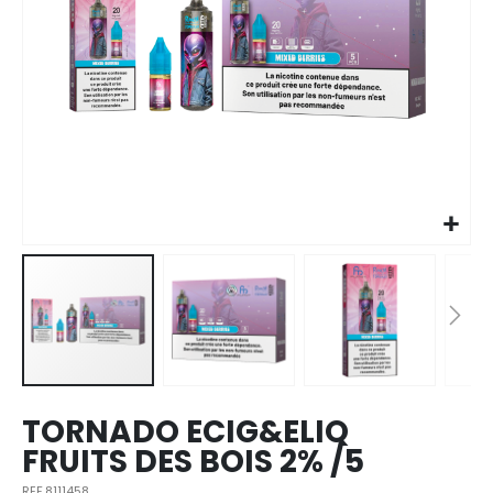
Skip to
the
beginning
of the
images
TORNADO ECIG&ELIQ
gallery
FRUITS DES BOIS 2% /5
REF.8111458