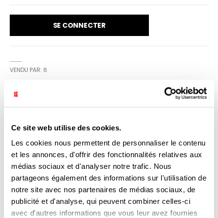
SE CONNECTER
VENDU PAR: 6
INFORMATION
Ce site web utilise des cookies.
Ce vin rosé est élaboré avec une macération pelliculaire
Les cookies nous permettent de personnaliser le contenu
à froid, suivi d’une fermentation à basse température. Le
vin est élevé sous inertage. Dégustation : Ce vin présente
et les annonces, d'offrir des fonctionnalités relatives aux
une robe rose pâle aux reflets violacés. S’en dégagent des
médias sociaux et d'analyser notre trafic. Nous
arômes de fleurs blanches et des senteurs du maquis. La
bouche quant à elle allie rondeur et fraicheur avec une
partageons également des informations sur l'utilisation de
note épicée caractéristique en finale.
notre site avec nos partenaires de médias sociaux, de
publicité et d'analyse, qui peuvent combiner celles-ci
CARACTÉRISTIQUES
avec d'autres informations que vous leur avez fournies