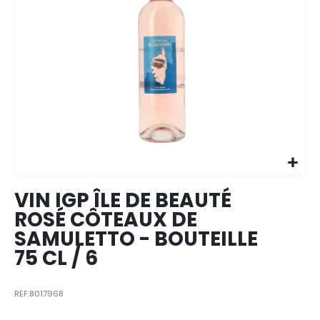
Skip to
the
beginning
of the
images
VIN IGP ÎLE DE BEAUTÉ
gallery
ROSÉ CÔTEAUX DE
SAMULETTO - BOUTEILLE
75 CL / 6
REF.8017968