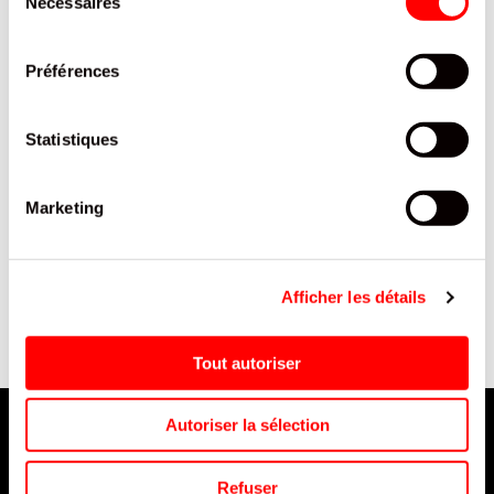
Nécessaires
du
consentement
Préférences
Statistiques
Marketing
RE
CHIPS EXTRA CRAQUANTE
SIROP FRUISCO MENTHE -
NATURE VICO SACHET
BOUTEILLE PET 1L / 1
150G/20
Afficher les détails
Tout autoriser
Autoriser la sélection
Refuser