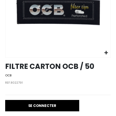
Skip to
the
beginning
of the
images
FILTRE CARTON OCB / 50
gallery
OCB
REF.8022791
SE CONNECTER