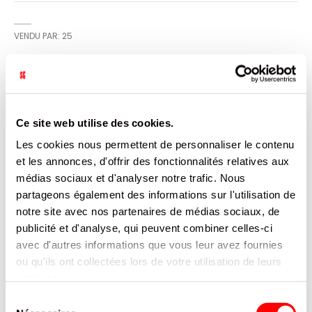
VENDU PAR: 25
INFORMATION
Ce site web utilise des cookies.
50 filtres en carton prédécoupés pour une utilisation plus
Les cookies nous permettent de personnaliser le contenu
aisée
et les annonces, d'offrir des fonctionnalités relatives aux
CARACTÉRISTIQUES
médias sociaux et d'analyser notre trafic. Nous
partageons également des informations sur l'utilisation de
DOCUMENTATION
notre site avec nos partenaires de médias sociaux, de
publicité et d'analyse, qui peuvent combiner celles-ci
avec d'autres informations que vous leur avez fournies
PRODUITS QUI POURRAIENT VOUS
ou qu'ils ont collectées lors de votre utilisation de leurs
INTERESSER
services.
Sélection